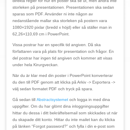
direkta regler för hur en poster ska se ut, men ändra inte
storleken på presentationen. Presentationen ska sedan
sparas som PDF. Använder ni inte någon av
nedanstående mallar ska storleken på postern vara
1080×1920 pixlar (bredd x höjd) eller så ställer man in
62,26×110,69 cm i PowerPoint.
Vissa postrar har en specifik tid angiven. Då ska
författaren vara på plats för presentation och frågor. En
del postrar har ingen tid angiven och kommer att visas
under hela Kirurgveckan.
När du är klar med din poster i PowerPoint konverterar
du den till PDF genom att klicka på Arkiv -> Exportera ->
välj sedan formatet PDF och tryck på spara.
Gå sedan till
Abstractsystemet
och logga in med dina
uppgifter. Om du har glömt dina inloggningsuppgifter
hittar du dessa i ditt bekräftelsemail som skickades ut när
du skapade ditt konto. Hittar du inte mailet kan du klicka
på länken “Forgot password?” och fylla i din e-post som